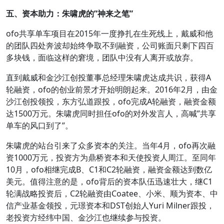
五、资本助力：朱啸虎的”神来之笔”
ofo共享单车项目在2015年一度挣扎在生死线上，戴威和他
的团队四处奔波却始终争取不到融资，公司账面只剩下四百
多块钱，面临这样的窘境，团队中没有人离开或放弃。
直到戴威和金沙江创投董事总经理朱啸虎达成共识，获得A
轮融资，ofo的创业前景才开始明朗起来。2016年2月，由金
沙江创投领投，东方弘道跟投，ofo完成A轮融资，融资金额
达1500万元。朱啸虎同时担任ofo的对外发言人，高喊”共享
单车的风口到了”。
朱啸虎的站台引来了众多资本的关注。当年4月，ofo再次融
资1000万元，投资方为鼎桥资本和天使投资人周江。至同年
10月，ofo相继完成B、C1和C2轮融资，融资金额达到数亿
美元。值得注意的是，ofo背后的资本队伍迅速壮大，继C1
轮满战略投资后，C2轮融资由Coatee、小米、顺为资本、中
信产业基金领投，元璟资本和DST创始人Yuri Milner跟投，
老投资方经纬中国、金沙江也继续参与投资。