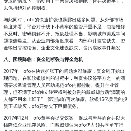
受压的情况下，仍动用了一票否决权拒绝了合并决策事宜，
以保持绝对的控制权。
与此同时，ofo的快速扩张也暴露出诸多问题。从外部市场
角度来看，平台对于线下小黄车的监管严重不足，包括维修
不及时、密码锁解不开、报废处理不当、影响城市美观等问
题接连爆发。从企业内部角度来看，内部审计监管缺失、资
金输出管控松懈、企业文化建设缺失、贪污腐败事件频发。
八、困境降临：资金链断裂与押金危机
2017年，ofo在快速扩张下的问题逐渐暴露，资金链开始出
现问题。在和软银谈判的过程中，融资协议签字方之一的滴
滴要求派遣管理人员帮助规范ofo内部控制、提升企业管
理，但不满于ofo独立经营权利被分割的戴威却放话”滴滴的
人都不用来上班了”，管理缺陷再次暴露。软银15亿美元的投
资正式破灭，ofo开始欠下巨额债务。
2017年12月，ofo董事会提交议案：促成与摩拜的合并以大
幅降低企业现存风险。而戴威却认为ofo仍占领共享单车行