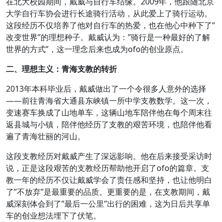
在北大校园期间，戴威与自行车结缘。2009年，他跟随北京
大学自行车协会进行长途骑行活动，从此爱上了骑行运动。
这段经历不仅培养了他对自行车的热爱，也在他心中种下了”
改变世界”的理想种子。戴威认为：”骑行是一种最好的了解
世界的方式”，这一理念后来也成为ofo的创业原点。
二、理想主义：青海支教的转折
2013年本科毕业后，戴威做出了一个令很多人意外的选择
——前往青海省大通县东峡镇一所中学支教数学。这一次，
变速赛车换成了山地单车，这辆山地车陪伴他在每个周末往
返县城与小镇，陪伴他经历了支教的艰苦环境，也陪伴他看
遍了青海壮丽的河山。
这段支教经历对戴威产生了深远影响。他在后来接受采访时
说，正是这段艰苦的支教经历帮助他开启了ofo的篇章。支
教一年的经历不仅让戴威学会了责任感和坚持，也让他明白
了”不放弃”是最重要的品质。更重要的是，在支教期间，戴
威深刻体会到了”最后一公里”出行的困难，这为日后共享单
车的创业想法埋下了伏笔。