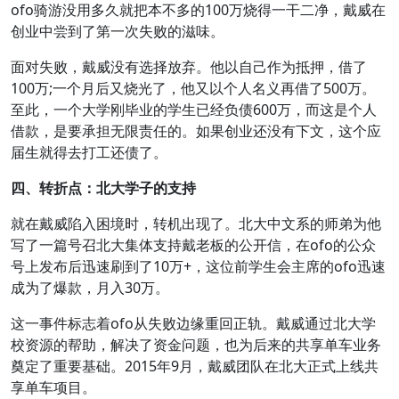
ofo骑游没用多久就把本不多的100万烧得一干二净，戴威在
创业中尝到了第一次失败的滋味。
面对失败，戴威没有选择放弃。他以自己作为抵押，借了
100万;一个月后又烧光了，他又以个人名义再借了500万。
至此，一个大学刚毕业的学生已经负债600万，而这是个人
借款，是要承担无限责任的。如果创业还没有下文，这个应
届生就得去打工还债了。
四、转折点：北大学子的支持
就在戴威陷入困境时，转机出现了。北大中文系的师弟为他
写了一篇号召北大集体支持戴老板的公开信，在ofo的公众
号上发布后迅速刷到了10万+，这位前学生会主席的ofo迅速
成为了爆款，月入30万。
这一事件标志着ofo从失败边缘重回正轨。戴威通过北大学
校资源的帮助，解决了资金问题，也为后来的共享单车业务
奠定了重要基础。2015年9月，戴威团队在北大正式上线共
享单车项目。