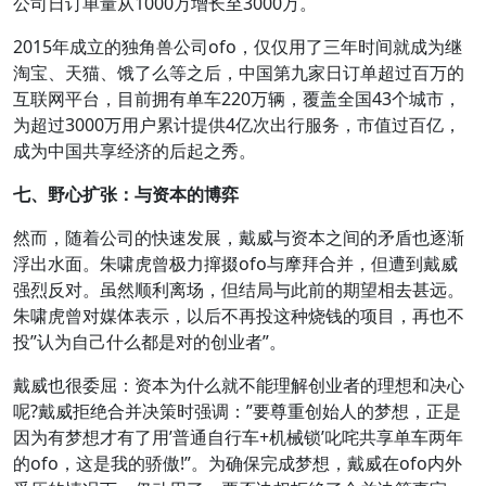
公司日订单量从1000万增长至3000万。
2015年成立的独角兽公司ofo，仅仅用了三年时间就成为继
淘宝、天猫、饿了么等之后，中国第九家日订单超过百万的
互联网平台，目前拥有单车220万辆，覆盖全国43个城市，
为超过3000万用户累计提供4亿次出行服务，市值过百亿，
成为中国共享经济的后起之秀。
七、野心扩张：与资本的博弈
然而，随着公司的快速发展，戴威与资本之间的矛盾也逐渐
浮出水面。朱啸虎曾极力撺掇ofo与摩拜合并，但遭到戴威
强烈反对。虽然顺利离场，但结局与此前的期望相去甚远。
朱啸虎曾对媒体表示，以后不再投这种烧钱的项目，再也不
投”认为自己什么都是对的创业者”。
戴威也很委屈：资本为什么就不能理解创业者的理想和决心
呢?戴威拒绝合并决策时强调：”要尊重创始人的梦想，正是
因为有梦想才有了用’普通自行车+机械锁’叱咤共享单车两年
的ofo，这是我的骄傲!”。为确保完成梦想，戴威在ofo内外