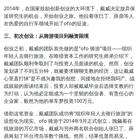
2014年，在国家鼓励创新创业的大环境下，戴威决定放弃保
送研究生的机会，开始创业之旅。他拉着张巳丁、薛鼎等人
在热爱的自行车领域开始了ofo的征途。
三、初次创业：从骑游项目到融资困境
创业之初，戴威的团队首先做的是”ofo 骑游”项目——组织
年轻人去骑行旅游。在唯猎资本工作的研究生师弟介绍下，
戴威团队顺利争取到了与投资人员面谈的机会。然而，创业
策划讲了不到五分钟，就被要求聊聊支教的经历，这让戴威
心里直打怵”是不感兴趣我的创想，间接地在拒绝我吗?”。战
战兢兢的面谈结束后，投资人却被戴威毕业后选择支教的行
为打动，认为他必定能成为一个坚韧的创业者、有责任心的
企业家，毅然为他的单车梦投资100万元。
借助这笔资金，戴威团队成功将”组织年轻人去骑行旅游”的
设想化为现实。ofo 骑游于2014年9月正式创立，觊觎着在
线旅游的万亿市场，戴威与另外两名联合创始人张巳丁、薛
鼎筹划了环台湾岛等数个路线。然而，结果也显而易见，