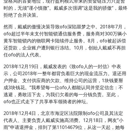
业格局的首要地位，现行盈利模式带来的资金链压力只是暂
时的，无须”谨小慎微”。戴威多次强调”这是我的骄傲”，最终
拒绝了合并决策。
然而，戴威的傲慢决策导致ofo深陷噩梦之中。2018年7月，
ofo超过半年未支付智能锁通信服务费，服务商对300万辆小
黄车智能锁内的物联网卡陆续停止服务。8月，ofo被起诉偿
还货款，企业账户遭到银行冻结。10月，创始人戴威不再担
任ofo的法人代表。
2018年12月19日，戴威发表的《致ofo人的一封信》中表
示，公司2018年一整年都背负着巨大的现金流压力。退还用
户押金、支付供应商的欠款、维持公司的运营，1块钱要掰
成3块钱花。”我希望每一位ofo人都能认同并坚定信念：不
逃避，勇敢活下去，为我们欠着的每一分钱负责。至此，
ofo也正式走下了共享单车领骑者的神坛。
2018年12月4日，北京市海淀区法院限制ofo公司及其法定
代表人、主要负责人戴威实施高消费。12月18日，网友”小
雨”申请退押金，排到了第11014679位，从这一天起，她每