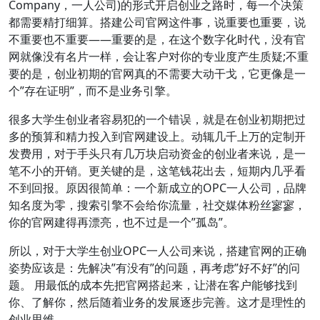
Company，一人公司)的形式开启创业之路时，每一个决策
都需要精打细算。搭建公司官网这件事，说重要也重要，说
不重要也不重要——重要的是，在这个数字化时代，没有官
网就像没有名片一样，会让客户对你的专业度产生质疑;不重
要的是，创业初期的官网真的不需要大动干戈，它更像是一
个”存在证明”，而不是业务引擎。
很多大学生创业者容易犯的一个错误，就是在创业初期把过
多的预算和精力投入到官网建设上。动辄几千上万的定制开
发费用，对于手头只有几万块启动资金的创业者来说，是一
笔不小的开销。更关键的是，这笔钱花出去，短期内几乎看
不到回报。原因很简单：一个新成立的OPC一人公司，品牌
知名度为零，搜索引擎不会给你流量，社交媒体粉丝寥寥，
你的官网建得再漂亮，也不过是一个”孤岛”。
所以，对于大学生创业OPC一人公司来说，搭建官网的正确
姿势应该是：先解决”有没有”的问题，再考虑”好不好”的问
题。 用最低的成本先把官网搭起来，让潜在客户能够找到
你、了解你，然后随着业务的发展逐步完善。这才是理性的
创业思维。