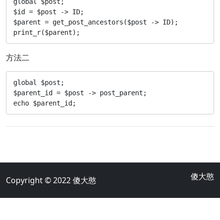
global $post;

$id = $post -> ID;

$parent = get_post_ancestors($post -> ID);

print_r($parent);
方法二
global $post;

$parent_id = $post -> post_parent;

echo $parent_id;
傻大憨
Copyright © 2022
傻大憨