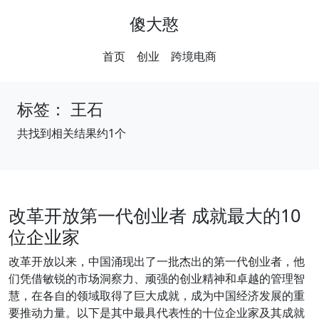
傻大憨
首页
创业
跨境电商
标签：
王石
共找到相关结果约1个
改革开放第一代创业者 成就最大的10
位企业家
改革开放以来，中国涌现出了一批杰出的第一代创业者，他
们凭借敏锐的市场洞察力、顽强的创业精神和卓越的管理智
慧，在各自的领域取得了巨大成就，成为中国经济发展的重
要推动力量。以下是其中最具代表性的十位企业家及其成就