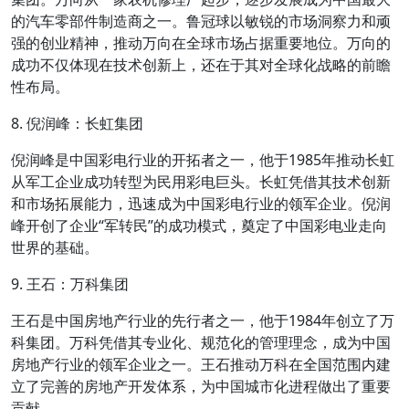
的汽车零部件制造商之一。鲁冠球以敏锐的市场洞察力和顽
强的创业精神，推动万向在全球市场占据重要地位。万向的
成功不仅体现在技术创新上，还在于其对全球化战略的前瞻
性布局。
8. 倪润峰：长虹集团
倪润峰是中国彩电行业的开拓者之一，他于1985年推动长虹
从军工企业成功转型为民用彩电巨头。长虹凭借其技术创新
和市场拓展能力，迅速成为中国彩电行业的领军企业。倪润
峰开创了企业“军转民”的成功模式，奠定了中国彩电业走向
世界的基础。
9. 王石：万科集团
王石是中国房地产行业的先行者之一，他于1984年创立了万
科集团。万科凭借其专业化、规范化的管理理念，成为中国
房地产行业的领军企业之一。王石推动万科在全国范围内建
立了完善的房地产开发体系，为中国城市化进程做出了重要
贡献。