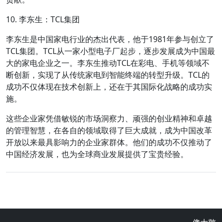
10. 李东生：TCL集团
李东生是中国家电行业的杰出代表，他于1981年参与创立了
TCL集团。TCL从一家小型电子厂起步，逐步发展成为中国最
大的家电企业之一。李东生推动TCL在彩电、手机等领域不
断创新，实现了从传统家电到智能终端的转型升级。TCL的
成功不仅体现在技术创新上，还在于其国际化战略的成功实
施。
这些企业家凭借敏锐的市场洞察力、顽强的创业精神和卓越
的管理智慧，在各自的领域取得了巨大成就，成为中国改革
开放以来最具影响力的企业家群体。他们的成功不仅推动了
中国经济发展，也为全球商业发展提供了宝贵经验。