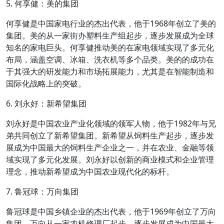
5. 何享健：美的集团
何享健是中国家电行业的杰出代表，他于1968年创立了美的
集团。美的从一家街办塑料生产组起步，逐步发展成为全球
知名的家电巨头。何享健推动美的在家电领域实现了多元化
布局，涵盖空调、冰箱、洗衣机等多个品类。美的的成功在
于其强大的研发能力和市场拓展能力，尤其是在智能制造和
国际化战略上的突破。
6. 刘永好：新希望集团
刘永好是中国农业产业化领域的领军人物，他于1982年与兄
弟共同创立了新希望集团。新希望从饲料生产起步，逐步发
展成为中国最大的饲料生产企业之一，并在农业、金融等领
域实现了多元化发展。刘永好以创新的商业模式和企业管理
理念，推动新希望成为中国农业现代化的标杆。
7. 鲁冠球：万向集团
鲁冠球是中国乡镇企业的杰出代表，他于1969年创立了万向
集团。万向从一家农机修理厂起步，逐步发展成为中国最大