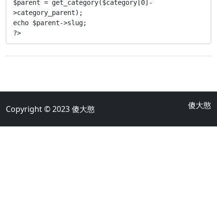
$parent = get_category($category[0]-
>category_parent);

echo $parent->slug;

?>
傻大憨
Copyright © 2023
傻大憨