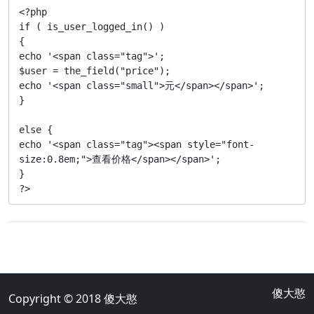
<?php

if ( is_user_logged_in() )

{

echo '<span class="tag">';

$user = the_field("price");

echo '<span class="small">元</span></span>';

}

else {

echo '<span class="tag"><span style="font-
size:0.8em;">查看价格</span></span>';

}

?>
傻大憨
Copyright © 2018
傻大憨