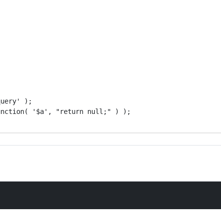
uery' );

nction( '$a', "return null;" ) );
