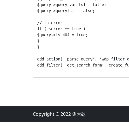
$query->query_vars[s] = false;

$query->query[s] = false;

// to error

if ( $error == true )

$query->is_404 = true;

}

}

add_action( 'parse_query', 'wdp_filter_q
add_filter( 'get_search_form', create_fu
Copyright © 2022
傻大憨