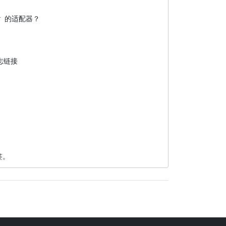
ter 的适配器？

志链接

标签。