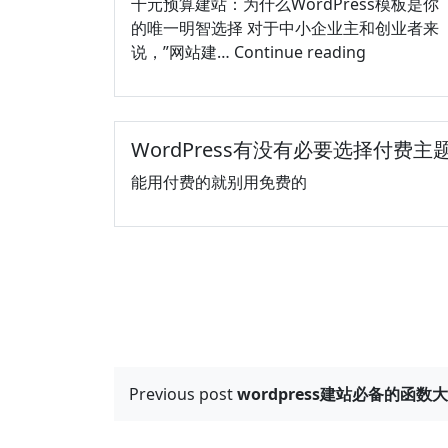
千元预算建站：为什么WordPress模板是你
的唯一明智选择 对于中小企业主和创业者来
预
说，”网站建…
Continue reading
算
1000
元
WordPress有没有必要选择付费主
左
右
能用付费的就别用免费的
wordpress
模
板
建
站
是
明
智
文
选
Previous post
wordpress建站必备的函数
择
章