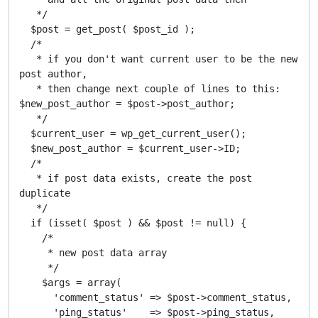
   */

  $post = get_post( $post_id );

  /*

   * if you don't want current user to be the new 
post author,

   * then change next couple of lines to this: 
$new_post_author = $post->post_author;

   */

  $current_user = wp_get_current_user();

  $new_post_author = $current_user->ID;

  /*

   * if post data exists, create the post 
duplicate

   */

  if (isset( $post ) && $post != null) {

    /*

     * new post data array

     */

    $args = array(

      'comment_status' => $post->comment_status,

      'ping_status'    => $post->ping_status,
