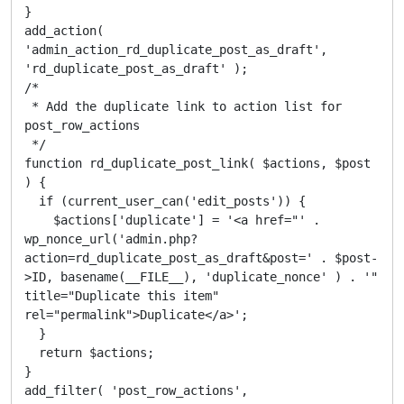
}

add_action( 
'admin_action_rd_duplicate_post_as_draft', 
'rd_duplicate_post_as_draft' );

/*

 * Add the duplicate link to action list for 
post_row_actions

 */

function rd_duplicate_post_link( $actions, $post 
) {

  if (current_user_can('edit_posts')) {

    $actions['duplicate'] = '<a href="' . 
wp_nonce_url('admin.php?
action=rd_duplicate_post_as_draft&post=' . $post-
>ID, basename(__FILE__), 'duplicate_nonce' ) . '" 
title="Duplicate this item" 
rel="permalink">Duplicate</a>';

  }

  return $actions;

}

add_filter( 'post_row_actions', 