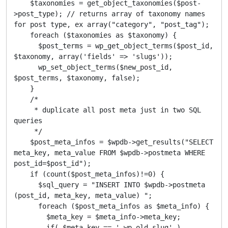
    $taxonomies = get_object_taxonomies($post-
>post_type); // returns array of taxonomy names 
for post type, ex array("category", "post_tag");

    foreach ($taxonomies as $taxonomy) {

      $post_terms = wp_get_object_terms($post_id, 
$taxonomy, array('fields' => 'slugs'));

      wp_set_object_terms($new_post_id, 
$post_terms, $taxonomy, false);

    }

    /*

     * duplicate all post meta just in two SQL 
queries

     */

    $post_meta_infos = $wpdb->get_results("SELECT 
meta_key, meta_value FROM $wpdb->postmeta WHERE 
post_id=$post_id");

    if (count($post_meta_infos)!=0) {

      $sql_query = "INSERT INTO $wpdb->postmeta 
(post_id, meta_key, meta_value) ";

      foreach ($post_meta_infos as $meta_info) {

        $meta_key = $meta_info->meta_key;

        if( $meta_key == '_wp_old_slug' ) 