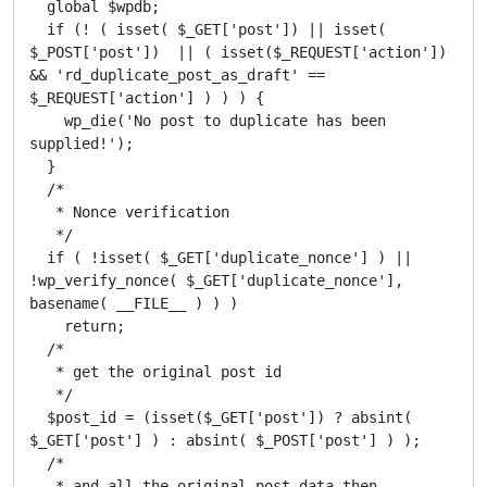
  global $wpdb;

  if (! ( isset( $_GET['post']) || isset( 
$_POST['post'])  || ( isset($_REQUEST['action']) 
&& 'rd_duplicate_post_as_draft' == 
$_REQUEST['action'] ) ) ) {

    wp_die('No post to duplicate has been 
supplied!');

  }

  /*

   * Nonce verification

   */

  if ( !isset( $_GET['duplicate_nonce'] ) || 
!wp_verify_nonce( $_GET['duplicate_nonce'], 
basename( __FILE__ ) ) )

    return;

  /*

   * get the original post id

   */

  $post_id = (isset($_GET['post']) ? absint( 
$_GET['post'] ) : absint( $_POST['post'] ) );

  /*

   * and all the original post data then
