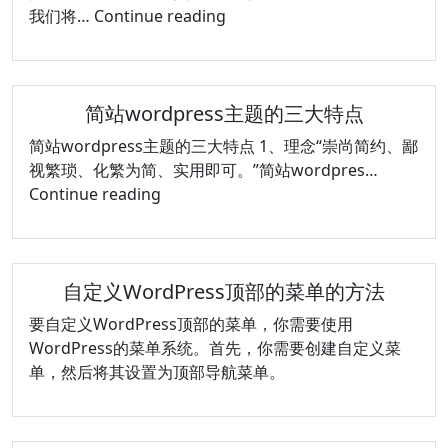
WordPress
我们将…
Continue reading
外
贸
网
简站wordpress主题的三大特点
站
建
简站wordpress主题的三大特点 1、理念“崇尚简约、鄙
设
视繁琐、化繁为简、实用即可。”简站wordpres…
的
简
Continue reading
成
站
功
wordpress
要
主
素
自定义WordPress顶部的菜单的方法
题
与
的
要自定义WordPress顶部的菜单，你需要使用
技
三
WordPress的菜单系统。首先，你需要创建自定义菜
术
大
单，然后将其设置为顶部导航菜单。
点
特
点