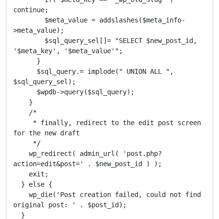
continue;

        $meta_value = addslashes($meta_info-
>meta_value);

        $sql_query_sel[]= "SELECT $new_post_id, 
'$meta_key', '$meta_value'";

      }

      $sql_query.= implode(" UNION ALL ", 
$sql_query_sel);

      $wpdb->query($sql_query);

    }

    /*

     * finally, redirect to the edit post screen 
for the new draft

     */

    wp_redirect( admin_url( 'post.php?
action=edit&post=' . $new_post_id ) );

    exit;

  } else {

    wp_die('Post creation failed, could not find 
original post: ' . $post_id);

  }
