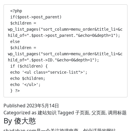
 <?php 

 if($post->post_parent) 

 $children = 
wp_list_pages("sort_column=menu_order&title_li=&c
hild_of=".$post->post_parent."&echo=0&depth=1"); 

 else 

 $children = 
wp_list_pages("sort_column=menu_order&title_li=&c
hild_of=".$post->ID."&echo=0&depth=1"); 

 if ($children) { 

 echo '<ul class="service-list">'; 

 echo $children; 

 echo '</ul>'; 

 } ?>
Published
2023年5月14日
Categorized as
建站知识
Tagged
子页面
,
父页面
,
调用标题
By 傻大憨
shadahan.com是一个关注跨境电商、创业话题的网站。