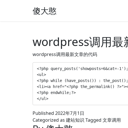
傻大憨
wordpress调用
wordpress调用最新文章的代码
<?php query_posts('showposts=6&cat=-
<ul>  

<?php while (have_posts()) : the_post();
<li><a href="<?php the_permalink() ?>"><
<?php endwhile;?>  

</ul>  
Published
2022年7月1日
Categorized as
建站知识
Tagged
文章调用